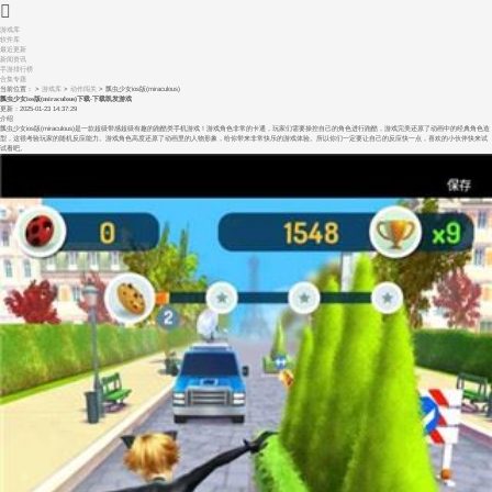
游戏库
软件库
最近更新
新闻资讯
手游排行榜
合集专题
当前位置： >
游戏库
>
动作闯关
> 瓢虫少女ios版(miraculous)
瓢虫少女ios版(miraculous)下载-下载凯发游戏
更新：2025-01-23 14:37:29
介绍
瓢虫少女ios版(miraculous)是一款超级带感超级有趣的跑酷类手机游戏！游戏角色非常的卡通，玩家们需要操控自己的角色进行跑酷，游戏完美还原了动画中的经典角色造
型，这很考验玩家的随机反应能力。游戏角色高度还原了动画里的人物形象，给你带来非常快乐的游戏体验。所以你们一定要让自己的反应快一点，喜欢的小伙伴快来试
试看吧。