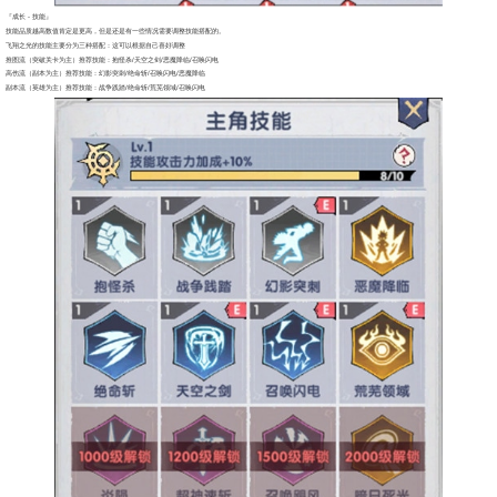
『成长 - 技能』
技能品质越高数值肯定是更高，但是还是有一些情况需要调整技能搭配的。
飞翔之光的技能主要分为三种搭配：这可以根据自己喜好调整
推图流（突破关卡为主）推荐技能：抱怪杀/天空之剑/恶魔降临/召唤闪电
高伤流（副本为主）推荐技能：幻影突刺/绝命斩/召唤闪电/恶魔降临
副本流（英雄为主）推荐技能：战争践踏/绝命斩/荒芜领域/召唤闪电