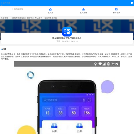
下载凯发游
戏
下载凯发游戏
软件库
软件排行
软件合集
当前位置：
下载凯发游戏首页
>
软件库
>
生活助手
> 驿站掌柜苹果版
驿站掌柜苹果版下载-下载凯发游戏
更新：2024-09-15 09:31:24
介绍
驿站掌柜苹果版是一款专为驿站店主设计的快递管理软件，提供多种便捷的功能，帮助提高工作效率。经常进行网购的用户会发现，这款软件特别实用，它能轻松记录
信息并进行管理。用户可以通过运单号或提货码来进行精确查询，还能查看各大电商平台的快递信息。巴枪版特别为驿站工作人员量身定制，帮助优化工作流程，提升
用户体验。