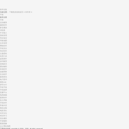
软件合集
当前位置：
下载凯发游戏首页
>
软件库
>
不限
软件分类
不限
运动健身
辅助软件
影音播放
浏览器
中文输入
系统管理
同步备份
导航地图
文件管理
网络软件
手机安全
同步软件
主题壁纸
应用工具
桌面插件
读书教育
游戏娱乐
通信辅助
其他软件
金融理财
生活助手
新闻资讯
电子图书
刷机root
拼车出行
手机字体
手机锁屏
直播平台
电商购物
股票软件
幼儿早教
手机软件
美食外卖
物流运输
电影演出
社区论坛
考试学习
综合服务
手游辅助
图形图像
| | |
网站地图
下载凯发游戏 copyright © 2024 - 2025 all rights reserved.