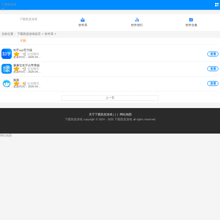
下载凯发游
社交聊天-下载凯发游戏
戏
下载凯发游戏
软件库
软件排行
软件合集
当前位置：
下载凯发游戏首页
>
软件库
>
不限
知乎app官方版
查看
社交聊天
更新时间：2025-04-21
像像交友平台苹果版
查看
社交聊天
更新时间：2025-04-20
脸脸
查看
社交聊天
更新时间：2025-04-17
上一页
关于下载凯发游戏
| | |
网站地图
下载凯发游戏 copyright © 2024 - 2025
下载凯发游戏
all rights reserved.
网站地图